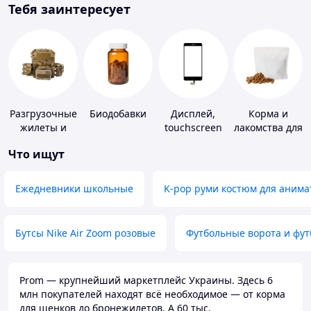
Тебя заинтересует
Разгрузочные
Биодобавки
Дисплей,
Корма и
жилеты и
touchscreen
лакомства для
плитоноски
для
домашних
Что ищут
без плит
телефонов
животных и
птиц
Ежедневники школьные
K-pop руми костюм для анима
Бутсы Nike Air Zoom розовые
Футбольные ворота и фу
Prom — крупнейший маркетплейс Украины. Здесь 6
млн покупателей находят всё необходимое — от корма
для щенков до бронежилетов. А 60 тыс.