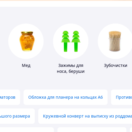
Мед
Зажимы для
Зубочистки
носа, беруши
для плавания
маторов
Обложка для планера на кольцах А6
Противо
льшого размера
Кружевной конверт на выписку из роддом