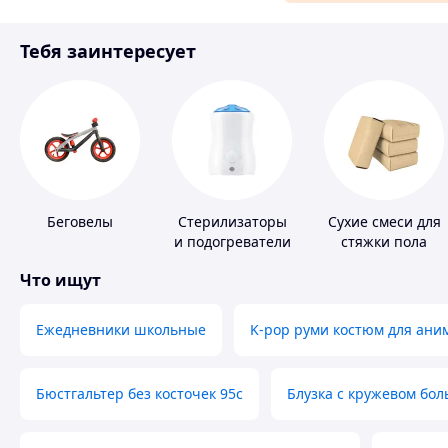
Материалы для ремонта
Тебя заинтересует
Спорт и отдых
Беговелы
Стерилизаторы
Сухие смеси для
и подогреватели
стяжки пола
для детского
Что ищут
питания
Ежедневники школьные
K-pop руми костюм для ани
Бюстгальтер без косточек 95с
Блузка с кружевом бо