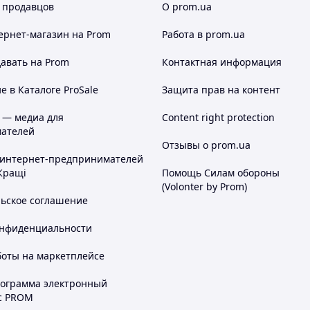
 продавцов
О prom.ua
ернет-магазин
на Prom
Работа в prom.ua
авать на Prom
Контактная информация
 в Каталоге ProSale
Защита прав на контент
 — медиа для
Content right protection
ателей
Отзывы о prom.ua
 интернет-предпринимателей
Кращі
Помощь Силам обороны
(Volonter by Prom)
льское соглашение
онфиденциальности
боты на маркетплейсе
рограмма электронный
с PROM