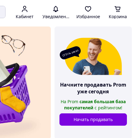
Кабинет
Уведомления
Избранное
Корзина
О! Есть заказ
Начните продавать
Prom
уже сегодня
На
Prom
самая большая база
покупателей
с рейтингом
!
Начать продавать