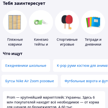
Тебя заинтересует
Пляжные
Кинезио
Спортивные
Тетради и
коврики
тейпы и
игровые
дневники
средства для
ракетки
Что ищут
тейпирования
Ежедневники школьные
K-pop руми костюм для анима
Бутсы Nike Air Zoom розовые
Футбольные ворота и фу
Prom — крупнейший маркетплейс Украины. Здесь 6
млн покупателей находят всё необходимое — от корма
для щенков до бронежилетов. А 60 тыс.