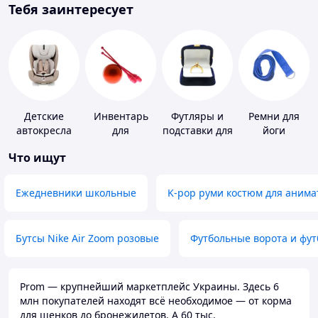
Тебя заинтересует
Детские
Инвентарь
Футляры и
Ремни для
автокресла
для
подставки для
йоги
гимнастики
драгоценностей
Что ищут
Ежедневники школьные
K-pop руми костюм для анима
Бутсы Nike Air Zoom розовые
Футбольные ворота и фу
Prom — крупнейший маркетплейс Украины. Здесь 6
млн покупателей находят всё необходимое — от корма
для щенков до бронежилетов. А 60 тыс.