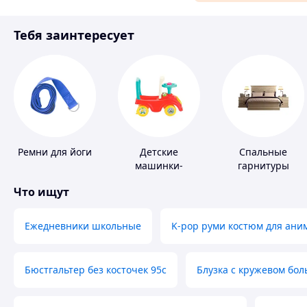
Материалы для ремонта
Тебя заинтересует
Спорт и отдых
Ремни для йоги
Детские
Спальные
машинки-
гарнитуры
каталки
Что ищут
Ежедневники школьные
K-pop руми костюм для ани
Бюстгальтер без косточек 95с
Блузка с кружевом бо