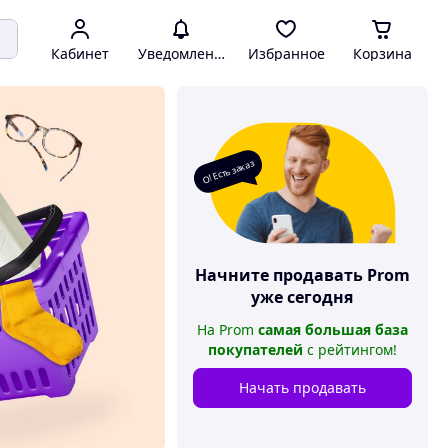
Кабинет
Уведомления
Избранное
Корзина
О! Есть заказ
Начните продавать
Prom
уже сегодня
На
Prom
самая большая база
покупателей
с рейтингом
!
Начать продавать