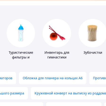
Туристические
Инвентарь для
Зубочистки
фильтры и
гимнастики
таблетки для
питьевой воды
маторов
Обложка для планера на кольцах А6
Противо
льшого размера
Кружевной конверт на выписку из роддом