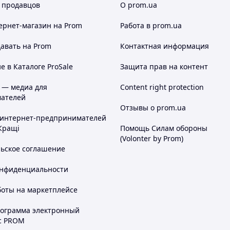
 продавцов
О prom.ua
ернет-магазин
на Prom
Работа в prom.ua
авать на Prom
Контактная информация
 в Каталоге ProSale
Защита прав на контент
 — медиа для
Content right protection
ателей
Отзывы о prom.ua
 интернет-предпринимателей
Кращі
Помощь Силам обороны
(Volonter by Prom)
льское соглашение
онфиденциальности
боты на маркетплейсе
рограмма электронный
с PROM