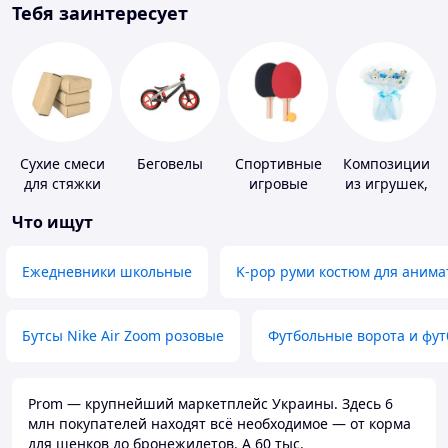
Тебя заинтересует
Сухие смеси
Беговелы
Спортивные
Композиции
для стяжки
игровые
из игрушек,
пола
ракетки
одежды,
Что ищут
подгузников
Ежедневники школьные
K-pop руми костюм для анима
Бутсы Nike Air Zoom розовые
Футбольные ворота и фу
Prom — крупнейший маркетплейс Украины. Здесь 6
млн покупателей находят всё необходимое — от корма
для щенков до бронежилетов. А 60 тыс.