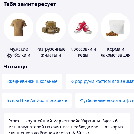
Тебя заинтересует
Мужские
Разгрузочные
Кроссовки и
Корма и
футболки и
жилеты и
кеды
лакомства для
майки
плитоноски
домашних
Что ищут
без плит
животных и
птиц
Ежедневники школьные
K-pop руми костюм для анима
Бутсы Nike Air Zoom розовые
Футбольные ворота и фу
Prom — крупнейший маркетплейс Украины. Здесь 6
млн покупателей находят всё необходимое — от корма
для щенков до бронежилетов. А 60 тыс.