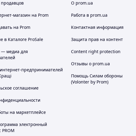
 продавцов
О prom.ua
ернет-магазин
на Prom
Работа в prom.ua
авать на Prom
Контактная информация
 в Каталоге ProSale
Защита прав на контент
 — медиа для
Content right protection
ателей
Отзывы о prom.ua
 интернет-предпринимателей
Кращі
Помощь Силам обороны
(Volonter by Prom)
льское соглашение
онфиденциальности
боты на маркетплейсе
рограмма электронный
с PROM