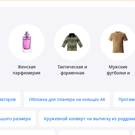
Женская
Тактическая и
Мужские
парфюмерия
форменная
футболки и
одежда
майки
маторов
Обложка для планера на кольцах А6
Противо
льшого размера
Кружевной конверт на выписку из роддом