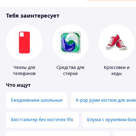
Материалы для ремонта
Тебя заинтересует
Спорт и отдых
Чехлы для
Средства для
Кроссовки и
телефонов
стирки
кеды
Что ищут
Ежедневники школьные
K-pop руми костюм для ани
Бюстгальтер без косточек 95с
Блузка с кружевом бо