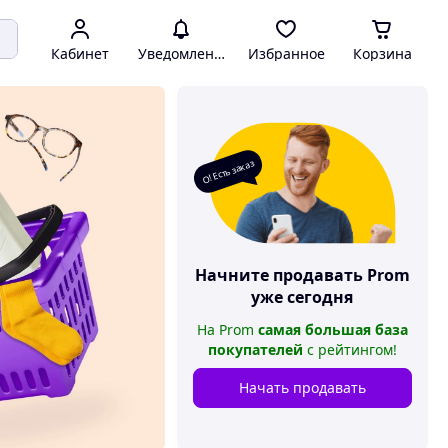
Кабинет
Уведомления
Избранное
Корзина
О! Есть заказ
Начните продавать
Prom
уже сегодня
На
Prom
самая большая база
покупателей
с рейтингом
!
Начать продавать