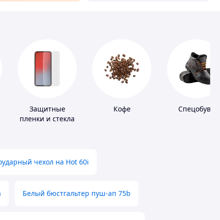
Защитные
Кофе
Спецобувь
пленки и стекла
для портативных
устройств
ударный чехол на Hot 60i
а
Белый бюстгальтер пуш-ап 75b