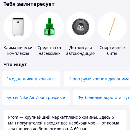
Тебя заинтересует
Климатические
Средства от
Детали для
Спортивные
комплексы
насекомых
автокондиционеров
биты
Что ищут
Ежедневники школьные
K-pop руми костюм для анима
Бутсы Nike Air Zoom розовые
Футбольные ворота и фу
Prom — крупнейший маркетплейс Украины. Здесь 6
млн покупателей находят всё необходимое — от корма
для щенков до бронежилетов. А 60 тыс.