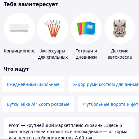
Тебя заинтересует
Кондиционеры
Аксессуары
Тетради и
Детские
для спальных
дневники
автокресла
мешков,
Что ищут
карематов и
палаток
Ежедневники школьные
K-pop руми костюм для анима
Бутсы Nike Air Zoom розовые
Футбольные ворота и фу
Prom — крупнейший маркетплейс Украины. Здесь 6
млн покупателей находят всё необходимое — от корма
для щенков до бронежилетов. А 60 тыс.