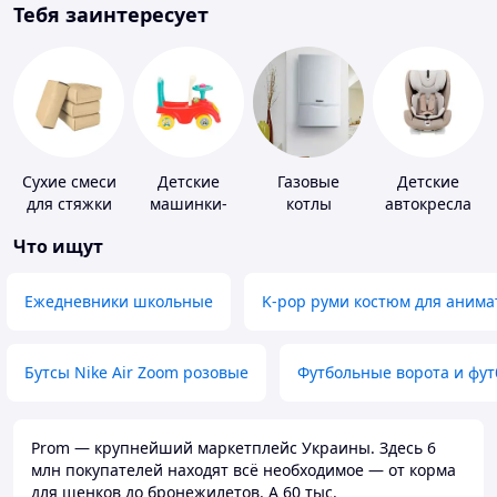
Тебя заинтересует
Сухие смеси
Детские
Газовые
Детские
для стяжки
машинки-
котлы
автокресла
пола
каталки
Что ищут
Ежедневники школьные
K-pop руми костюм для анима
Бутсы Nike Air Zoom розовые
Футбольные ворота и фу
Prom — крупнейший маркетплейс Украины. Здесь 6
млн покупателей находят всё необходимое — от корма
для щенков до бронежилетов. А 60 тыс.